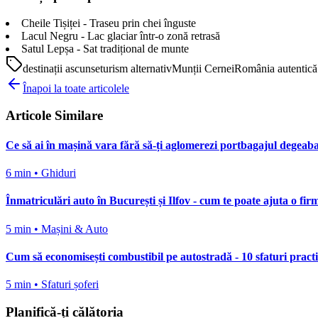
Cheile Tișiței - Traseu prin chei înguste
Lacul Negru - Lac glaciar într-o zonă retrasă
Satul Lepșa - Sat tradițional de munte
destinații ascunse
turism alternativ
Munții Cernei
România autentică
Înapoi la toate articolele
Articole Similare
Ce să ai în mașină vara fără să-ți aglomerezi portbagajul degeab
6 min
•
Ghiduri
Înmatriculări auto în București și Ilfov - cum te poate ajuta o fi
5 min
•
Mașini & Auto
Cum să economisești combustibil pe autostradă - 10 sfaturi pract
5 min
•
Sfaturi șoferi
Planifică-ți călătoria