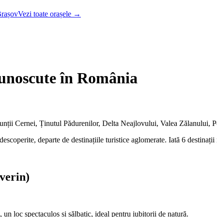
rașov
Vezi toate orașele →
 cunoscute în România
unții Cernei, Ținutul Pădurenilor, Delta Neajlovului, Valea Zălanului, 
coperite, departe de destinațiile turistice aglomerate. Iată 6 destinații 
verin)
 loc spectaculos și sălbatic, ideal pentru iubitorii de natură.