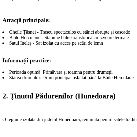
Atracții principale:
Cheile Țăsnei - Traseu spectaculos cu stânci abrupte și cascade
Băile Herculane - Stațiune balneară istorică cu izvoare termale
Satul Ineleș - Sat izolat cu acces pe scări de lemn
Informații practice:
Perioada optimă: Primăvara și toamna pentru drumeții
Starea drumului: Drum principal asfaltat până la Băile Herculane
2. Ținutul Pădurenilor (Hunedoara)
O regiune izolată din județul Hunedoara, renumită pentru satele tradițio