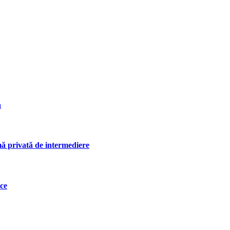
a
rmă privată de intermediere
ice