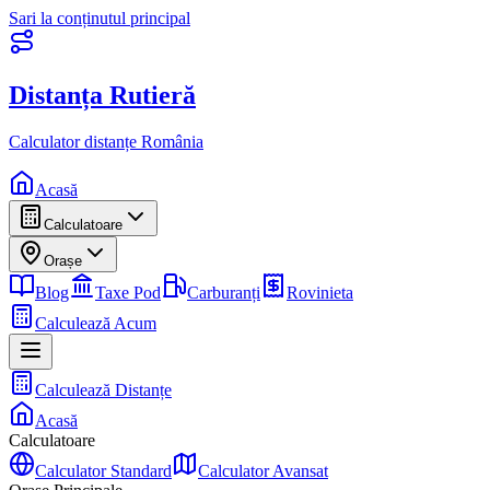
Sari la conținutul principal
Distanța Rutieră
Calculator distanțe România
Acasă
Calculatoare
Orașe
Blog
Taxe Pod
Carburanți
Rovinieta
Calculează Acum
Calculează Distanțe
Acasă
Calculatoare
Calculator Standard
Calculator Avansat