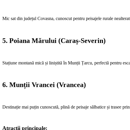
Mic sat din județul Covasna, cunoscut pentru peisajele rurale nealterate
5. Poiana Mărului (Caraș-Severin)
Stațiune montană mică și liniștită în Munții Țarcu, perfectă pentru esc
6. Munții Vrancei (Vrancea)
Destinație mai puțin cunoscută, plină de peisaje sălbatice și trasee pri
Atracții principale: