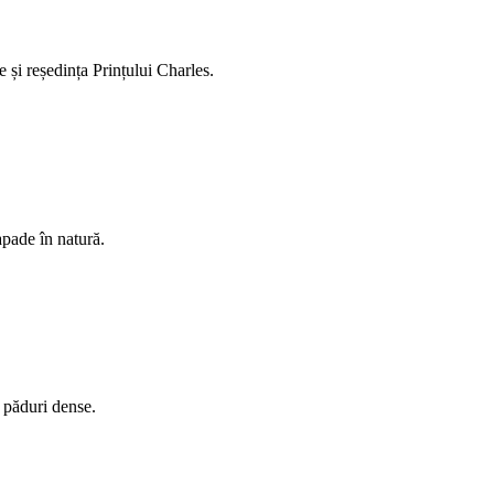
 și reședința Prințului Charles.
apade în natură.
n păduri dense.