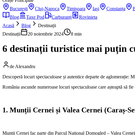
Orașe Principale
București
Cluj-Napoca
Timișoara
Iași
Constanța
B
Blog
Taxe Pod
Carburanți
Rovinieta
Acasă
Blog
Destinații
Destinații
20 noiembrie 2024
8 min
6 destinații turistice mai puțin
de
Alexandru
Descoperă locuri spectaculoase și autentice departe de aglomerație: M
România ascunde numeroase locuri spectaculoase care așteaptă să fie des
1. Munții Cernei și Valea Cernei (Caraș-Se
Munții Cernei fac parte din Parcul Național Domogled – Valea Cernei, un