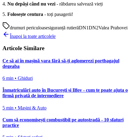
4.
Nu depăși când nu vezi
- răbdarea salvează vieți
5.
Folosește centura
- toți pasagerii!
drumuri periculoase
siguranță rutieră
DN1
DN2
Valea Prahovei
Înapoi la toate articolele
Articole Similare
Ce să ai în mașină vara fără să-ți aglomerezi portbagajul
degeaba
6 min
•
Ghiduri
Înmatriculări auto în București și Ilfov - cum te poate ajuta o
firmă privată de intermediere
5 min
•
Mașini & Auto
Cum să economisești combustibil pe autostradă - 10 sfaturi
practice