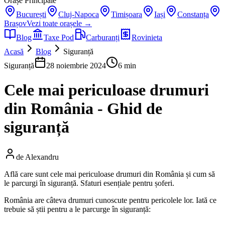
Orașe Principale
București
Cluj-Napoca
Timișoara
Iași
Constanța
Brașov
Vezi toate orașele →
Blog
Taxe Pod
Carburanți
Rovinieta
Acasă
Blog
Siguranță
Siguranță
28 noiembrie 2024
6 min
Cele mai periculoase drumuri
din România - Ghid de
siguranță
de
Alexandru
Află care sunt cele mai periculoase drumuri din România și cum să
le parcurgi în siguranță. Sfaturi esențiale pentru șoferi.
România are câteva drumuri cunoscute pentru pericolele lor. Iată ce
trebuie să știi pentru a le parcurge în siguranță: