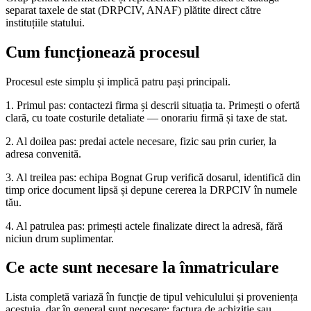
separat taxele de stat (DRPCIV, ANAF) plătite direct către
instituțiile statului.
Cum funcționează procesul
Procesul este simplu și implică patru pași principali.
1. Primul pas: contactezi firma și descrii situația ta. Primești o ofertă
clară, cu toate costurile detaliate — onorariu firmă și taxe de stat.
2. Al doilea pas: predai actele necesare, fizic sau prin curier, la
adresa convenită.
3. Al treilea pas: echipa Bognat Grup verifică dosarul, identifică din
timp orice document lipsă și depune cererea la DRPCIV în numele
tău.
4. Al patrulea pas: primești actele finalizate direct la adresă, fără
niciun drum suplimentar.
Ce acte sunt necesare la înmatriculare
Lista completă variază în funcție de tipul vehiculului și proveniența
acestuia, dar în general sunt necesare: factura de achiziție sau