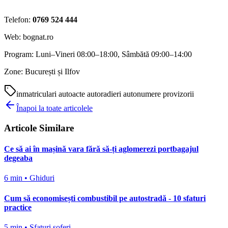
Telefon:
0769 524 444
Web: bognat.ro
Program: Luni–Vineri 08:00–18:00, Sâmbătă 09:00–14:00
Zone: București și Ilfov
inmatriculari auto
acte auto
radieri auto
numere provizorii
Înapoi la toate articolele
Articole Similare
Ce să ai în mașină vara fără să-ți aglomerezi portbagajul
degeaba
6 min
•
Ghiduri
Cum să economisești combustibil pe autostradă - 10 sfaturi
practice
5 min
•
Sfaturi șoferi