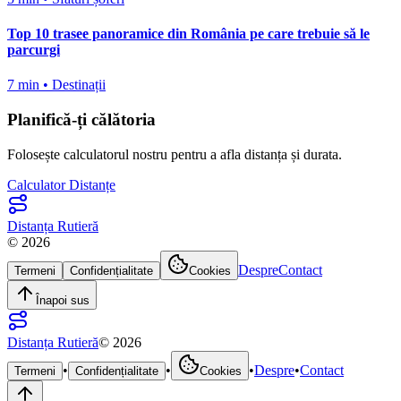
Top 10 trasee panoramice din România pe care trebuie să le
parcurgi
7 min
•
Destinații
Planifică-ți călătoria
Folosește calculatorul nostru pentru a afla distanța și durata.
Calculator Distanțe
Distanța Rutieră
©
2026
Despre
Contact
Termeni
Confidențialitate
Cookies
Înapoi sus
Distanța Rutieră
©
2026
•
•
•
Despre
•
Contact
Termeni
Confidențialitate
Cookies