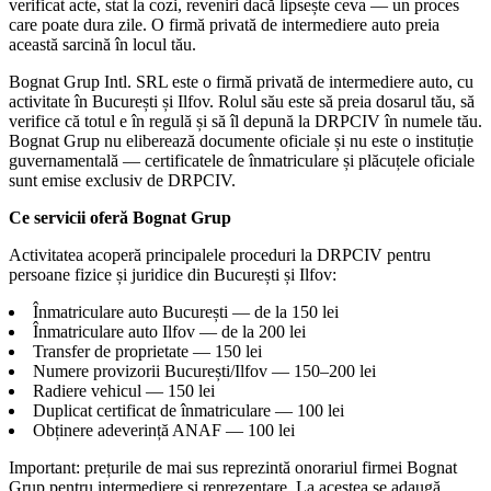
verificat acte, stat la cozi, reveniri dacă lipsește ceva — un proces
care poate dura zile. O firmă privată de intermediere auto preia
această sarcină în locul tău.
Bognat Grup Intl. SRL este o firmă privată de intermediere auto, cu
activitate în București și Ilfov. Rolul său este să preia dosarul tău, să
verifice că totul e în regulă și să îl depună la DRPCIV în numele tău.
Bognat Grup nu eliberează documente oficiale și nu este o instituție
guvernamentală — certificatele de înmatriculare și plăcuțele oficiale
sunt emise exclusiv de DRPCIV.
Ce servicii oferă Bognat Grup
Activitatea acoperă principalele proceduri la DRPCIV pentru
persoane fizice și juridice din București și Ilfov:
Înmatriculare auto București — de la 150 lei
Înmatriculare auto Ilfov — de la 200 lei
Transfer de proprietate — 150 lei
Numere provizorii București/Ilfov — 150–200 lei
Radiere vehicul — 150 lei
Duplicat certificat de înmatriculare — 100 lei
Obținere adeverință ANAF — 100 lei
Important: prețurile de mai sus reprezintă onorariul firmei Bognat
Grup pentru intermediere și reprezentare. La acestea se adaugă