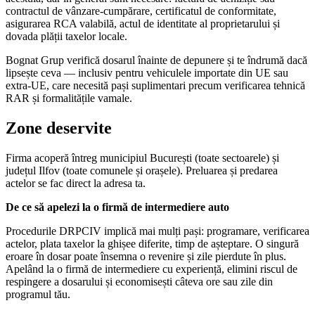
contractul de vânzare-cumpărare, certificatul de conformitate,
asigurarea RCA valabilă, actul de identitate al proprietarului și
dovada plății taxelor locale.
Bognat Grup verifică dosarul înainte de depunere și te îndrumă dacă
lipsește ceva — inclusiv pentru vehiculele importate din UE sau
extra-UE, care necesită pași suplimentari precum verificarea tehnică
RAR și formalitățile vamale.
Zone deservite
Firma acoperă întreg municipiul București (toate sectoarele) și
județul Ilfov (toate comunele și orașele). Preluarea și predarea
actelor se fac direct la adresa ta.
De ce să apelezi la o firmă de intermediere auto
Procedurile DRPCIV implică mai mulți pași: programare, verificarea
actelor, plata taxelor la ghișee diferite, timp de așteptare. O singură
eroare în dosar poate însemna o revenire și zile pierdute în plus.
Apelând la o firmă de intermediere cu experiență, elimini riscul de
respingere a dosarului și economisești câteva ore sau zile din
programul tău.