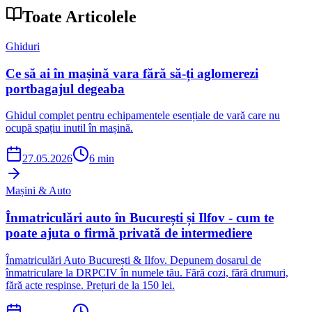
Toate Articolele
Ghiduri
Ce să ai în mașină vara fără să-ți aglomerezi
portbagajul degeaba
Ghidul complet pentru echipamentele esențiale de vară care nu
ocupă spațiu inutil în mașină.
27.05.2026
6 min
Mașini & Auto
Înmatriculări auto în București și Ilfov - cum te
poate ajuta o firmă privată de intermediere
Înmatriculări Auto București & Ilfov. Depunem dosarul de
înmatriculare la DRPCIV în numele tău. Fără cozi, fără drumuri,
fără acte respinse. Prețuri de la 150 lei.