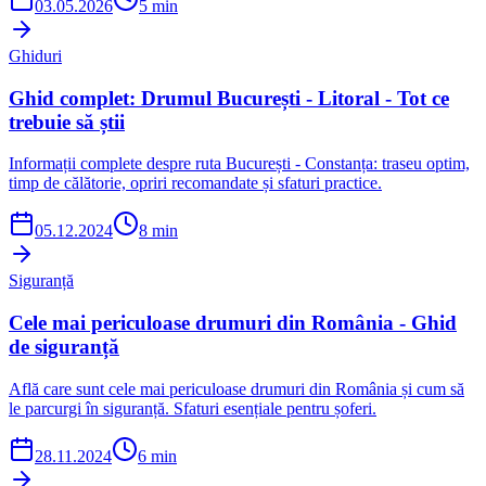
03.05.2026
5 min
Ghiduri
Ghid complet: Drumul București - Litoral - Tot ce
trebuie să știi
Informații complete despre ruta București - Constanța: traseu optim,
timp de călătorie, opriri recomandate și sfaturi practice.
05.12.2024
8 min
Siguranță
Cele mai periculoase drumuri din România - Ghid
de siguranță
Află care sunt cele mai periculoase drumuri din România și cum să
le parcurgi în siguranță. Sfaturi esențiale pentru șoferi.
28.11.2024
6 min