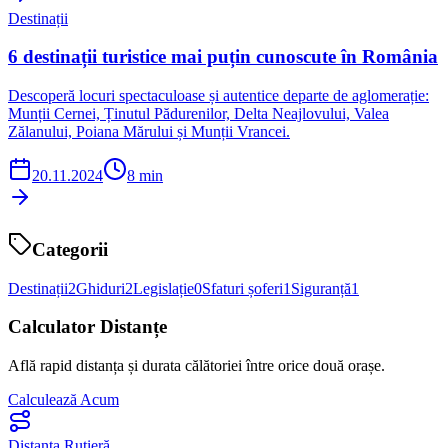
Destinații
6 destinații turistice mai puțin cunoscute în România
Descoperă locuri spectaculoase și autentice departe de aglomerație:
Munții Cernei, Ținutul Pădurenilor, Delta Neajlovului, Valea
Zălanului, Poiana Mărului și Munții Vrancei.
20.11.2024
8 min
Categorii
Destinații
2
Ghiduri
2
Legislație
0
Sfaturi șoferi
1
Siguranță
1
Calculator Distanțe
Află rapid distanța și durata călătoriei între orice două orașe.
Calculează Acum
Distanța Rutieră