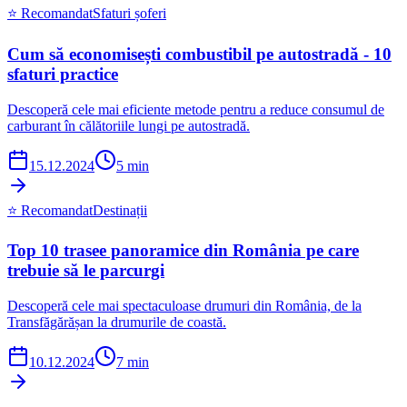
⭐ Recomandat
Sfaturi șoferi
Cum să economisești combustibil pe autostradă - 10
sfaturi practice
Descoperă cele mai eficiente metode pentru a reduce consumul de
carburant în călătoriile lungi pe autostradă.
15.12.2024
5 min
⭐ Recomandat
Destinații
Top 10 trasee panoramice din România pe care
trebuie să le parcurgi
Descoperă cele mai spectaculoase drumuri din România, de la
Transfăgărășan la drumurile de coastă.
10.12.2024
7 min