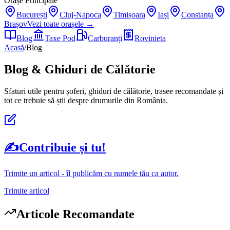
Orașe Principale
București
Cluj-Napoca
Timișoara
Iași
Constanța
Brașov
Vezi toate orașele →
Blog
Taxe Pod
Carburanți
Rovinieta
Acasă
/
Blog
Blog & Ghiduri de Călătorie
Sfaturi utile pentru șoferi, ghiduri de călătorie, trasee recomandate și
tot ce trebuie să știi despre drumurile din România.
✍️
Contribuie și tu!
Trimite un articol - îl publicăm cu numele tău ca autor.
Trimite articol
Articole Recomandate