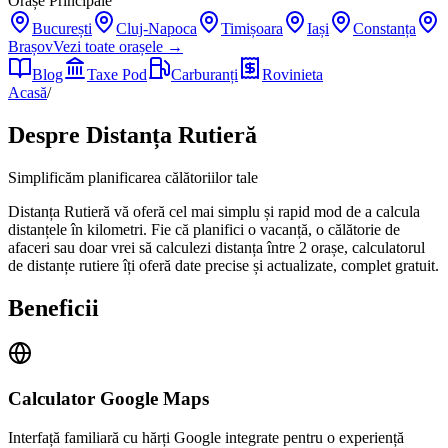
Orașe Principale
București
Cluj-Napoca
Timișoara
Iași
Constanța
Brașov
Vezi toate orașele →
Blog
Taxe Pod
Carburanți
Rovinieta
Acasă
/
Despre Distanța Rutieră
Simplificăm planificarea călătoriilor tale
Distanța Rutieră vă oferă cel mai simplu și rapid mod de a calcula
distanțele în kilometri. Fie că planifici o vacanță, o călătorie de
afaceri sau doar vrei să calculezi distanța între 2 orașe, calculatorul
de distanțe rutiere îți oferă date precise și actualizate, complet gratuit.
Beneficii
Calculator Google Maps
Interfață familiară cu hărți Google integrate pentru o experiență