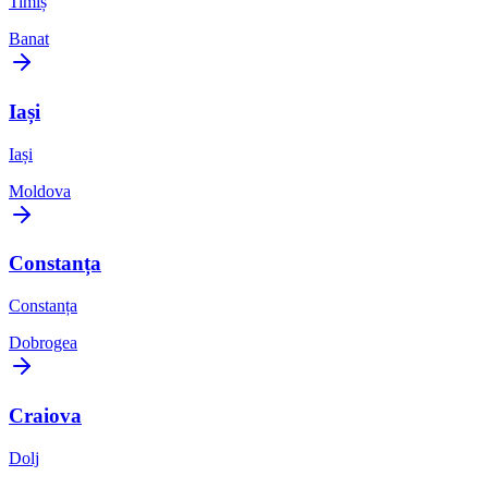
Timiș
Banat
Iași
Iași
Moldova
Constanța
Constanța
Dobrogea
Craiova
Dolj