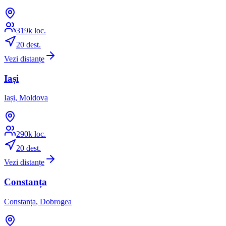
319
k loc.
20
dest.
Vezi distanțe
Iași
Iași
,
Moldova
290
k loc.
20
dest.
Vezi distanțe
Constanța
Constanța
,
Dobrogea