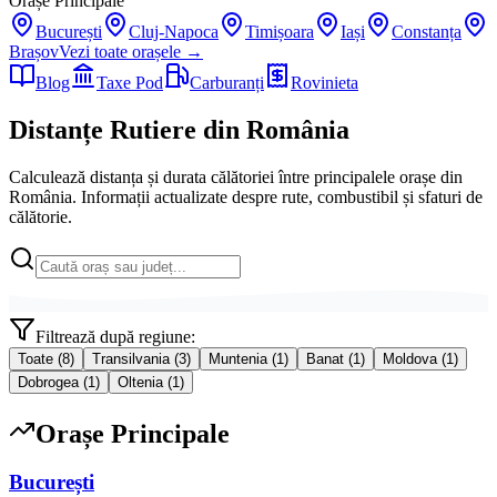
Orașe Principale
București
Cluj-Napoca
Timișoara
Iași
Constanța
Brașov
Vezi toate orașele →
Blog
Taxe Pod
Carburanți
Rovinieta
Distanțe Rutiere din România
Calculează distanța și durata călătoriei între principalele orașe din
România. Informații actualizate despre rute, combustibil și sfaturi de
călătorie.
Filtrează după regiune:
Toate (
8
)
Transilvania
(
3
)
Muntenia
(
1
)
Banat
(
1
)
Moldova
(
1
)
Dobrogea
(
1
)
Oltenia
(
1
)
Orașe Principale
București