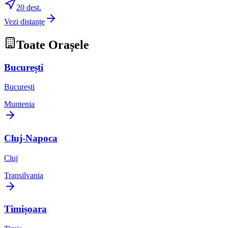
20
dest.
Vezi distanțe
Toate Orașele
București
București
Muntenia
Cluj-Napoca
Cluj
Transilvania
Timișoara