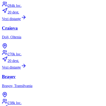
284
k loc.
20
dest.
Vezi distanțe
Craiova
Dolj
,
Oltenia
270
k loc.
20
dest.
Vezi distanțe
Brașov
Brașov
,
Transilvania
238
k loc.