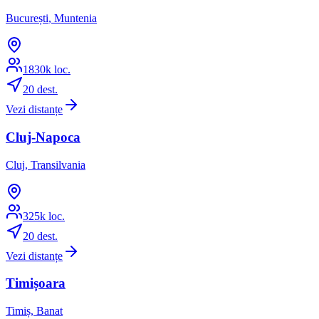
București
,
Muntenia
1830
k loc.
20
dest.
Vezi distanțe
Cluj-Napoca
Cluj
,
Transilvania
325
k loc.
20
dest.
Vezi distanțe
Timișoara
Timiș
,
Banat