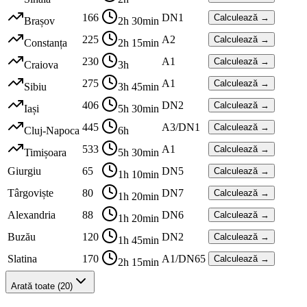
166
DN1
Calculează →
Brașov
2h 30min
225
A2
Calculează →
Constanța
2h 15min
230
A1
Calculează →
Craiova
3h
275
A1
Calculează →
Sibiu
3h 45min
406
DN2
Calculează →
Iași
5h 30min
445
A3/DN1
Calculează →
Cluj-Napoca
6h
533
A1
Calculează →
Timișoara
5h 30min
Giurgiu
65
DN5
Calculează →
1h 10min
Târgoviște
80
DN7
Calculează →
1h 20min
Alexandria
88
DN6
Calculează →
1h 20min
Buzău
120
DN2
Calculează →
1h 45min
Slatina
170
A1/DN65
Calculează →
2h 15min
Arată toate (20)