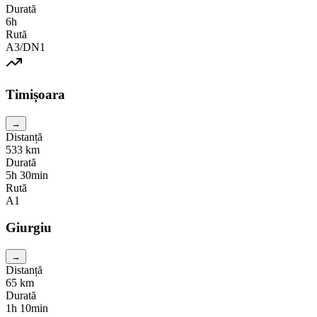
Durată
6h
Rută
A3/DN1
Timișoara
→
Distanță
533
km
Durată
5h 30min
Rută
A1
Giurgiu
→
Distanță
65
km
Durată
1h 10min