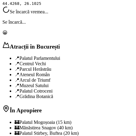
44.4268
,
26.1025
Se încarcă vremea...
Se încarcă...
😀
Atracții în
București
📍
Palatul Parlamentului
📍
Centrul Vechi
📍
Parcul Herăstrău
📍
Ateneul Român
📍
Arcul de Triumf
📍
Muzeul Satului
📍
Palatul Cotroceni
📍
Grădina Botanică
În Apropiere
🏰
Palatul Mogoșoaia (15 km)
🏰
Mănăstirea Snagov (40 km)
🏰
Palatul Stirbey, Buftea (20 km)