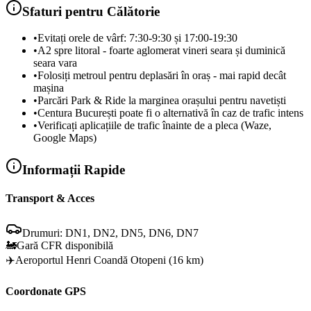
Sfaturi pentru Călătorie
•
Evitați orele de vârf: 7:30-9:30 și 17:00-19:30
•
A2 spre litoral - foarte aglomerat vineri seara și duminică
seara vara
•
Folosiți metroul pentru deplasări în oraș - mai rapid decât
mașina
•
Parcări Park & Ride la marginea orașului pentru navetiști
•
Centura București poate fi o alternativă în caz de trafic intens
•
Verificați aplicațiile de trafic înainte de a pleca (Waze,
Google Maps)
Informații Rapide
Transport & Acces
Drumuri:
DN1, DN2, DN5, DN6, DN7
🚂
Gară CFR disponibilă
✈️
Aeroportul Henri Coandă Otopeni (16 km)
Coordonate GPS