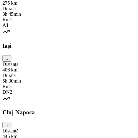
275
km
Durată
3h 45min
Rută
A1
Iași
→
Distanță
406
km
Durată
5h 30min
Rută
DN2
Cluj-Napoca
→
Distanță
445
km