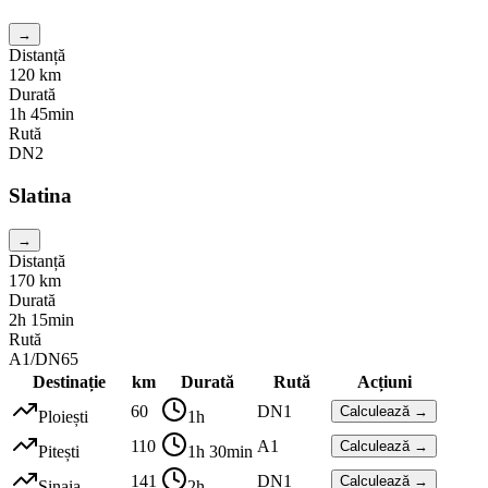
→
Distanță
120
km
Durată
1h 45min
Rută
DN2
Slatina
→
Distanță
170
km
Durată
2h 15min
Rută
A1/DN65
Destinație
km
Durată
Rută
Acțiuni
60
DN1
Calculează →
Ploiești
1h
110
A1
Calculează →
Pitești
1h 30min
141
DN1
Calculează →
Sinaia
2h