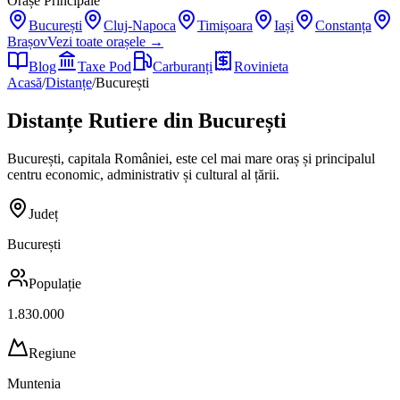
Orașe Principale
București
Cluj-Napoca
Timișoara
Iași
Constanța
Brașov
Vezi toate orașele →
Blog
Taxe Pod
Carburanți
Rovinieta
Acasă
/
Distanțe
/
București
Distanțe Rutiere din
București
București, capitala României, este cel mai mare oraș și principalul
centru economic, administrativ și cultural al țării.
Județ
București
Populație
1.830.000
Regiune
Muntenia