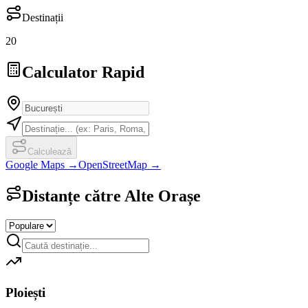
Destinații
20
Calculator Rapid
Calculează
Google Maps →
OpenStreetMap →
Distanțe către Alte Orașe
Ploiești