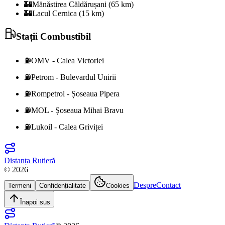
🏰
Mănăstirea Căldărușani (65 km)
🏰
Lacul Cernica (15 km)
Stații Combustibil
⛽
OMV - Calea Victoriei
⛽
Petrom - Bulevardul Unirii
⛽
Rompetrol - Șoseaua Pipera
⛽
MOL - Șoseaua Mihai Bravu
⛽
Lukoil - Calea Griviței
Distanța Rutieră
©
2026
Despre
Contact
Termeni
Confidențialitate
Cookies
Înapoi sus