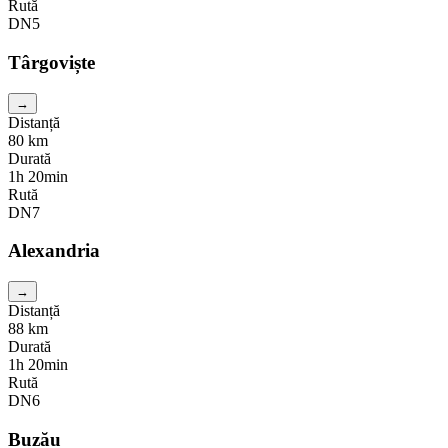
Rută
DN5
Târgoviște
→
Distanță
80
km
Durată
1h 20min
Rută
DN7
Alexandria
→
Distanță
88
km
Durată
1h 20min
Rută
DN6
Buzău