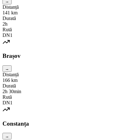
→
Distanță
141
km
Durată
2h
Rută
DN1
Brașov
→
Distanță
166
km
Durată
2h 30min
Rută
DN1
Constanța
→