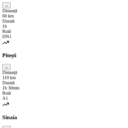
→
Distanță
60
km
Durată
1h
Rută
DN1
Pitești
→
Distanță
110
km
Durată
1h 30min
Rută
A1
Sinaia