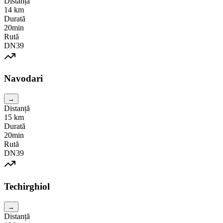
Distanță
14
km
Durată
20min
Rută
DN39
Navodari
→
Distanță
15
km
Durată
20min
Rută
DN39
Techirghiol
→
Distanță