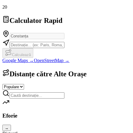
20
Calculator Rapid
Calculează
Google Maps →
OpenStreetMap →
Distanțe către Alte Orașe
Eforie
→