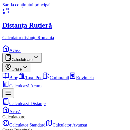
Sari la conținutul principal
Distanța Rutieră
Calculator distanțe România
Acasă
Calculatoare
Orașe
Blog
Taxe Pod
Carburanți
Rovinieta
Calculează Acum
Calculează Distanțe
Acasă
Calculatoare
Calculator Standard
Calculator Avansat