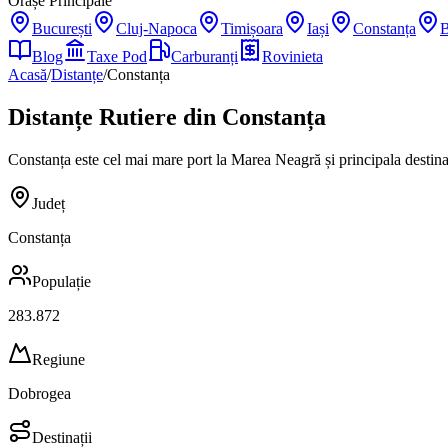
Orașe Principale
București
Cluj-Napoca
Timișoara
Iași
Constanța
B
Blog
Taxe Pod
Carburanți
Rovinieta
Acasă
/
Distanțe
/
Constanța
Distanțe Rutiere din
Constanța
Constanța este cel mai mare port la Marea Neagră și principala destinaț
Județ
Constanța
Populație
283.872
Regiune
Dobrogea
Destinații