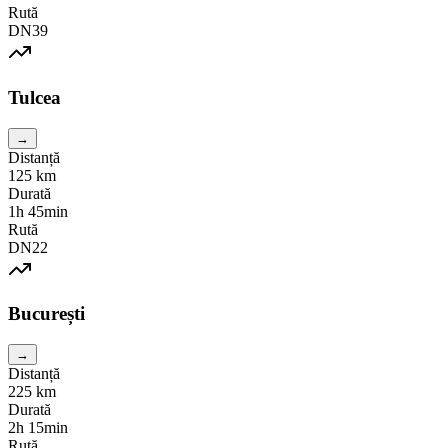
Rută
DN39
Tulcea
→
Distanță
125
km
Durată
1h 45min
Rută
DN22
București
→
Distanță
225
km
Durată
2h 15min
Rută