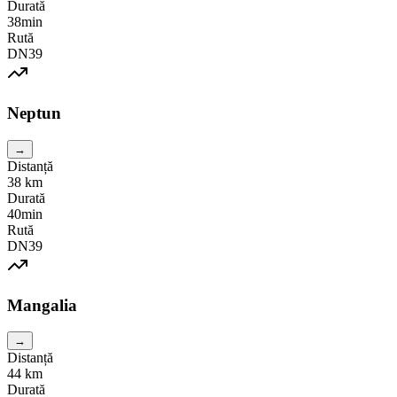
Durată
38min
Rută
DN39
Neptun
→
Distanță
38
km
Durată
40min
Rută
DN39
Mangalia
→
Distanță
44
km
Durată