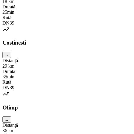
18
km
Durată
25min
Rută
DN39
Costinesti
→
Distanță
29
km
Durată
35min
Rută
DN39
Olimp
→
Distanță
36
km