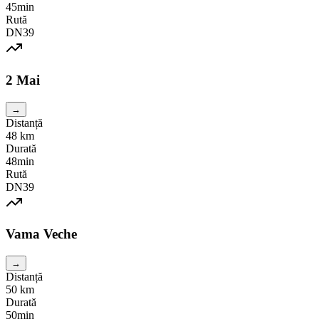
45min
Rută
DN39
2 Mai
→
Distanță
48
km
Durată
48min
Rută
DN39
Vama Veche
→
Distanță
50
km
Durată
50min