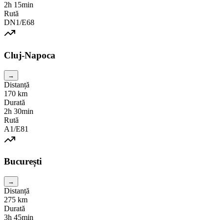
2h 15min
Rută
DN1/E68
Cluj-Napoca
→
Distanță
170
km
Durată
2h 30min
Rută
A1/E81
București
→
Distanță
275
km
Durată
3h 45min