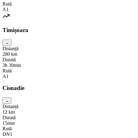
Rută
A1
Timișoara
→
Distanță
280
km
Durată
3h 30min
Rută
A1
Cisnadie
→
Distanță
12
km
Durată
15min
Rută
DN1