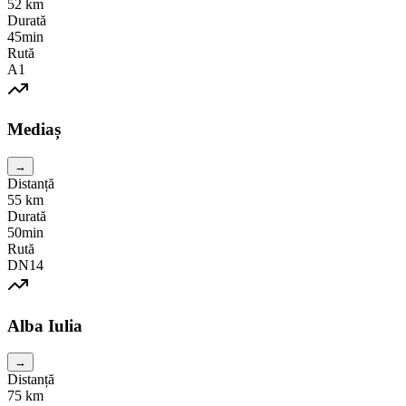
52
km
Durată
45min
Rută
A1
Mediaș
→
Distanță
55
km
Durată
50min
Rută
DN14
Alba Iulia
→
Distanță
75
km