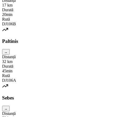
Distanță
17
km
Durată
20min
Rută
DJ106B
Paltinis
→
Distanță
32
km
Durată
45min
Rută
DJ106A
Sebes
→
Distanță