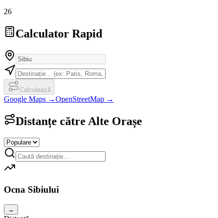
26
Calculator Rapid
Calculează
Google Maps →
OpenStreetMap →
Distanțe către Alte Orașe
Ocna Sibiului
→