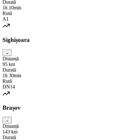
Durată
1h 10min
Rută
A1
Sighișoara
→
Distanță
95
km
Durată
1h 30min
Rută
DN14
Brașov
→
Distanță
143
km
Durată