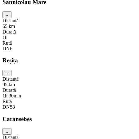
Sannicolau Mare
→
Distanță
65
km
Durată
1h
Rută
DN6
Reșița
→
Distanță
95
km
Durată
1h 30min
Rută
DN58
Caransebes
→
Distanță