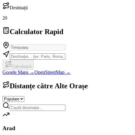
Destinații
20
Calculator Rapid
Calculează
Google Maps →
OpenStreetMap →
Distanțe către Alte Orașe
Arad