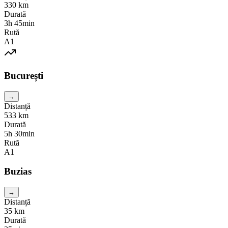
330
km
Durată
3h 45min
Rută
A1
București
→
Distanță
533
km
Durată
5h 30min
Rută
A1
Buzias
→
Distanță
35
km
Durată