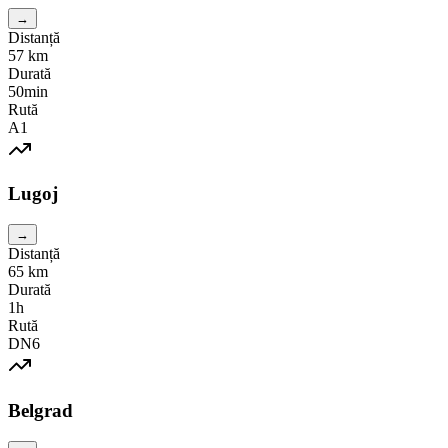
→
Distanță
57
km
Durată
50min
Rută
A1
Lugoj
→
Distanță
65
km
Durată
1h
Rută
DN6
Belgrad