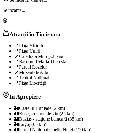
Se încarcă vremea...
Se încarcă...
😀
Atracții în
Timișoara
📍
Piața Victoriei
📍
Piața Unirii
📍
Catedrala Mitropolitană
📍
Bastionul Maria Theresia
📍
Parcul Rozelor
📍
Muzeul de Artă
📍
Teatrul Național
📍
Piața Libertății
În Apropiere
🏰
Castelul Huniade (2 km)
🏰
Recaș - crame de vin (25 km)
🏰
Buziaș - stațiune balneară (35 km)
🏰
Lugoj (65 km)
🏰
Parcul Național Cheile Nerei (150 km)