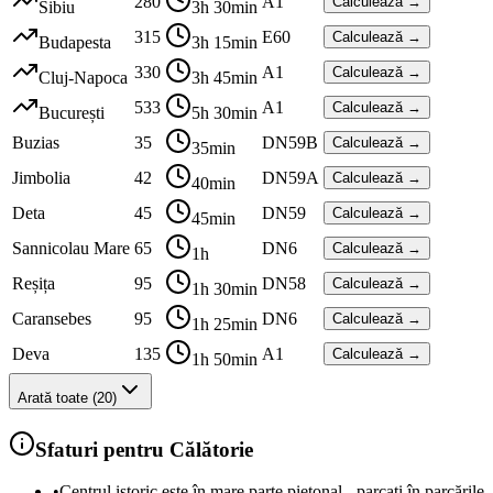
280
A1
Calculează →
Sibiu
3h 30min
315
E60
Calculează →
Budapesta
3h 15min
330
A1
Calculează →
Cluj-Napoca
3h 45min
533
A1
Calculează →
București
5h 30min
Buzias
35
DN59B
Calculează →
35min
Jimbolia
42
DN59A
Calculează →
40min
Deta
45
DN59
Calculează →
45min
Sannicolau Mare
65
DN6
Calculează →
1h
Reșița
95
DN58
Calculează →
1h 30min
Caransebes
95
DN6
Calculează →
1h 25min
Deva
135
A1
Calculează →
1h 50min
Arată toate (20)
Sfaturi pentru Călătorie
•
Centrul istoric este în mare parte pietonal - parcați în parcările