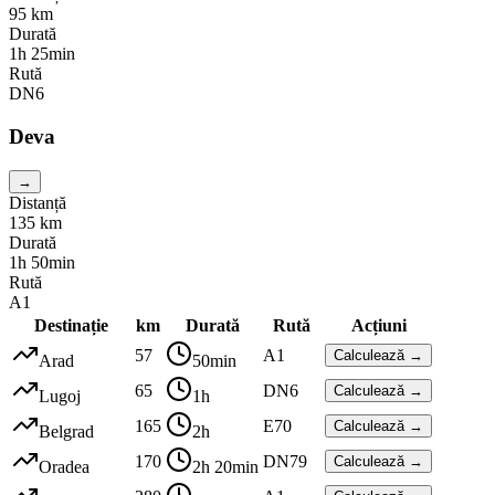
95
km
Durată
1h 25min
Rută
DN6
Deva
→
Distanță
135
km
Durată
1h 50min
Rută
A1
Destinație
km
Durată
Rută
Acțiuni
57
A1
Calculează →
Arad
50min
65
DN6
Calculează →
Lugoj
1h
165
E70
Calculează →
Belgrad
2h
170
DN79
Calculează →
Oradea
2h 20min