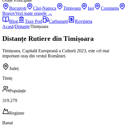
Orașe Principale
București
Cluj-Napoca
Timișoara
Iași
Constanța
Brașov
Vezi toate orașele →
Blog
Taxe Pod
Carburanți
Rovinieta
Acasă
/
Distanțe
/
Timișoara
Distanțe Rutiere din
Timișoara
Timișoara, Capitală Europeană a Culturii 2023, este cel mai
important oraș din vestul României.
Județ
Timiș
Populație
319.279
Regiune
Banat