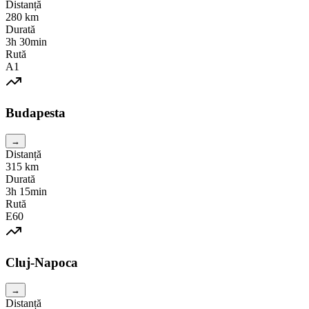
Distanță
280
km
Durată
3h 30min
Rută
A1
Budapesta
→
Distanță
315
km
Durată
3h 15min
Rută
E60
Cluj-Napoca
→
Distanță