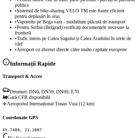
publice
•
Sistemul de bike-sharing VELO TM este foarte eficient
pentru deplasări în oraș
•
Vaporetto pe Bega vara - modalitate plăcută de transport
•
Pentru Serbia (Belgrad) verificați documentele necesare la
frontieră
•
Trafic intens pe Calea Șagului și Calea Aradului în orele de
vârf
•
Aeroport cu zboruri directe către multe capitale europene
Informații Rapide
Transport & Acces
Drumuri:
DN6, DN59, DN69, E70
🚂
Gară CFR disponibilă
✈️
Aeroportul Internațional Traian Vuia (12 km)
Coordonate GPS
45.7489
,
21.2087