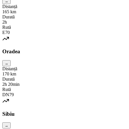
→
Distanță
165
km
Durată
2h
Rută
E70
Oradea
→
Distanță
170
km
Durată
2h 20min
Rută
DN79
Sibiu
→