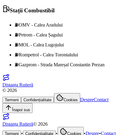
Stații Combustibil
⛽
OMV - Calea Aradului
⛽
Petrom - Calea Șagului
⛽
MOL - Calea Lugojului
⛽
Rompetrol - Calea Torontalului
⛽
Gazprom - Strada Mareșal Constantin Prezan
Distanța Rutieră
©
2026
Despre
Contact
Termeni
Confidențialitate
Cookies
Înapoi sus
Distanța Rutieră
©
2026
•
•
•
Despre
•
Contact
Termeni
Confidențialitate
Cookies