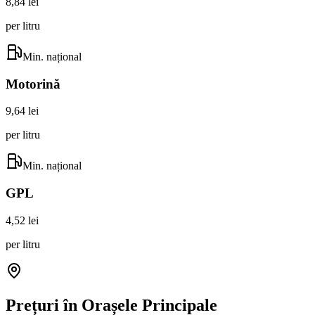
8,84 lei
per litru
Min. național
Motorină
9,64 lei
per litru
Min. național
GPL
4,52 lei
per litru
Prețuri în Orașele Principale