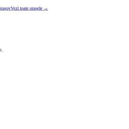
rașov
Vezi toate orașele →
c.