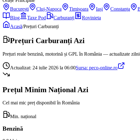
Orașe Principale
București
Cluj-Napoca
Timișoara
Iași
Constanța
B
Blog
Taxe Pod
Carburanți
Rovinieta
Acasă
/
Prețuri Carburanți
Prețuri Carburanți Azi
Prețuri reale benzină, motorină și GPL în România — actualizate zilni
Actualizat:
24 iulie 2026 la 06:00
Sursa: peco-online.ro
Prețul Minim Național Azi
Cel mai mic preț disponibil în România
Min. național
Benzină