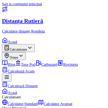
Sari la conținutul principal
Distanța Rutieră
Calculator distanțe România
Acasă
Calculatoare
Orașe
Blog
Taxe Pod
Carburanți
Rovinieta
Calculează Acum
Calculează Distanțe
Acasă
Calculatoare
Calculator Standard
Calculator Avansat