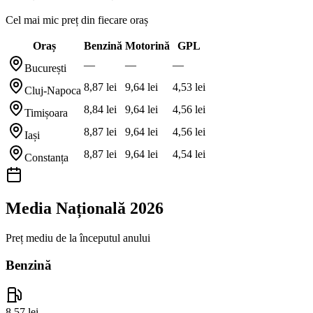
Cel mai mic preț din fiecare oraș
Oraș
Benzină
Motorină
GPL
—
—
—
București
8,87 lei
9,64 lei
4,53 lei
Cluj-Napoca
8,84 lei
9,64 lei
4,56 lei
Timișoara
8,87 lei
9,64 lei
4,56 lei
Iași
8,87 lei
9,64 lei
4,54 lei
Constanța
Media Națională
2026
Preț mediu de la începutul anului
Benzină
8,57 lei