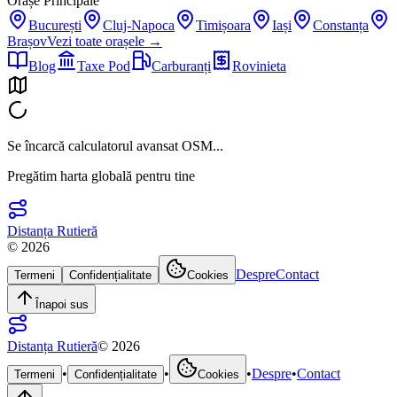
Orașe Principale
București
Cluj-Napoca
Timișoara
Iași
Constanța
Brașov
Vezi toate orașele →
Blog
Taxe Pod
Carburanți
Rovinieta
Se încarcă calculatorul avansat OSM...
Pregătim harta globală pentru tine
Distanța Rutieră
©
2026
Despre
Contact
Termeni
Confidențialitate
Cookies
Înapoi sus
Distanța Rutieră
©
2026
•
•
•
Despre
•
Contact
Termeni
Confidențialitate
Cookies