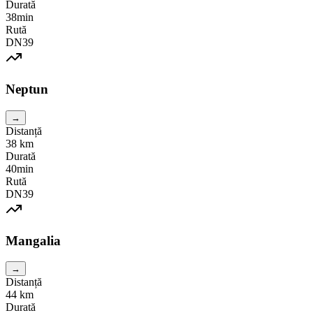
Durată
38min
Rută
DN39
Neptun
→
Distanță
38
km
Durată
40min
Rută
DN39
Mangalia
→
Distanță
44
km
Durată