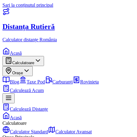
Sari la conținutul principal
Distanța Rutieră
Calculator distanțe România
Acasă
Calculatoare
Orașe
Blog
Taxe Pod
Carburanți
Rovinieta
Calculează Acum
Calculează Distanțe
Acasă
Calculatoare
Calculator Standard
Calculator Avansat