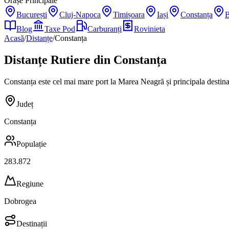
Orașe Principale
București
Cluj-Napoca
Timișoara
Iași
Constanța
B
Blog
Taxe Pod
Carburanți
Rovinieta
Acasă
/
Distanțe
/
Constanța
Distanțe Rutiere din
Constanța
Constanța este cel mai mare port la Marea Neagră și principala destinaț
Județ
Constanța
Populație
283.872
Regiune
Dobrogea
Destinații