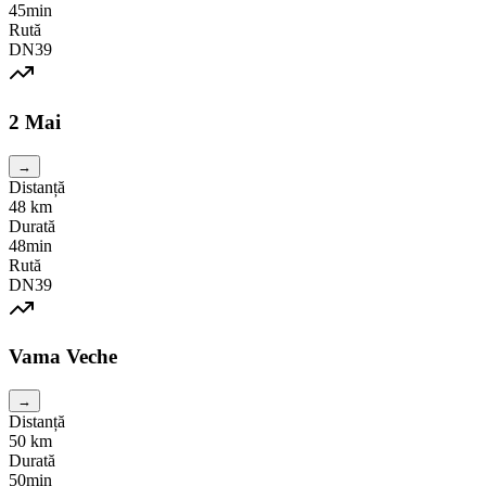
45min
Rută
DN39
2 Mai
→
Distanță
48
km
Durată
48min
Rută
DN39
Vama Veche
→
Distanță
50
km
Durată
50min