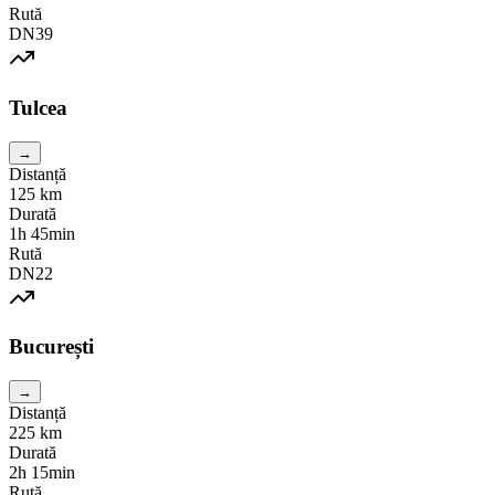
Rută
DN39
Tulcea
→
Distanță
125
km
Durată
1h 45min
Rută
DN22
București
→
Distanță
225
km
Durată
2h 15min
Rută