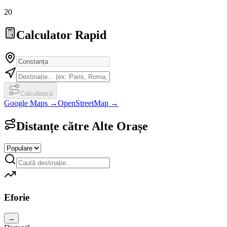
20
Calculator Rapid
Calculează
Google Maps →
OpenStreetMap →
Distanțe către Alte Orașe
Eforie
→