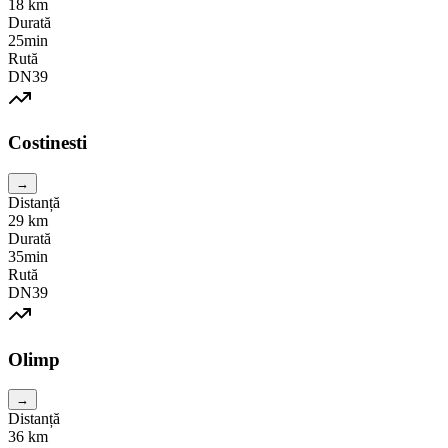
18
km
Durată
25min
Rută
DN39
Costinesti
→
Distanță
29
km
Durată
35min
Rută
DN39
Olimp
→
Distanță
36
km