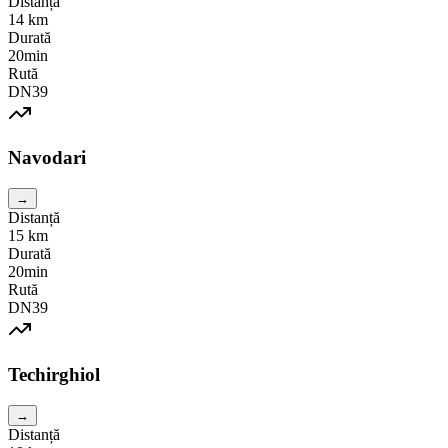
Distanță
14
km
Durată
20min
Rută
DN39
Navodari
→
Distanță
15
km
Durată
20min
Rută
DN39
Techirghiol
→
Distanță