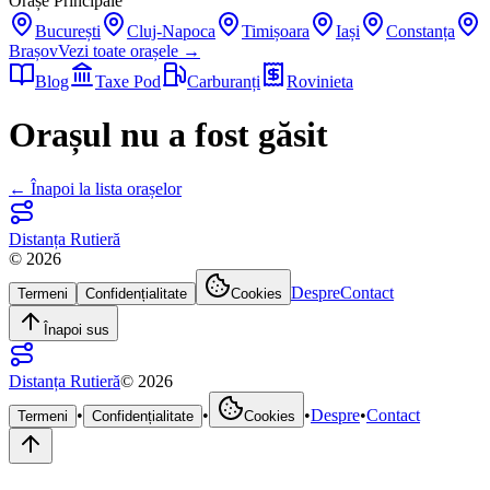
Orașe Principale
București
Cluj-Napoca
Timișoara
Iași
Constanța
Brașov
Vezi toate orașele →
Blog
Taxe Pod
Carburanți
Rovinieta
Orașul nu a fost găsit
← Înapoi la lista orașelor
Distanța Rutieră
©
2026
Despre
Contact
Termeni
Confidențialitate
Cookies
Înapoi sus
Distanța Rutieră
©
2026
•
•
•
Despre
•
Contact
Termeni
Confidențialitate
Cookies